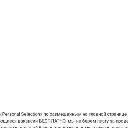
«Personal Selection» по размещенным на главной странице
меющиеся вакансии БЕСПЛАТНО, мы не берем плату за пров
м резюме в нашей базе и вернемся к нему, в случае появл