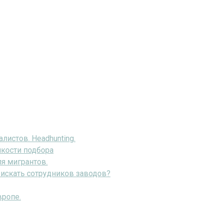
истов. Headhunting.
нкости подбора
ля мигрантов.
искать сотрудников заводов?
вропе.